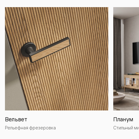
Вельвет
Планум
Рельефная фрезеровка
Стильный м