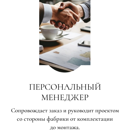
е
я
е
ные
пон
ные
ПЕРСОНАЛЬНЫЙ
МЕНЕДЖЕР
Cопровождает заказ и руководит проектом
яющей
со стороны фабрики от комплектации
до монтажа.