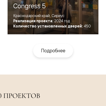
Congress 5
евые
Краснодарский край, Сириус
Реализация проекта:
2024 год
Количество установленных дверей:
450
евые
ные
Подробнее
ский
бную
0 ПРОЕКТОВ