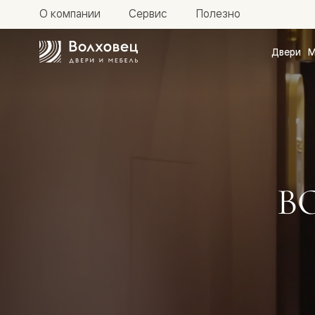
О компании
Сервис
Полезно
Двери
М
Межкомн
двери
Доступн
и практи
Фридом
Центро
Галант
Нео
Планум
Секрето
В
-
скрытые
двери
Фрезеро
двери
в
эмали
Прайм
Маскот
Эссе