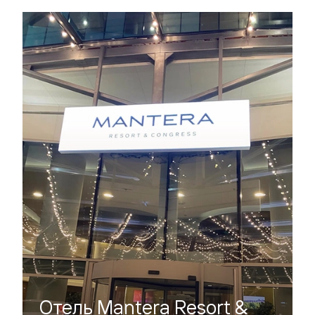
нный
м
ые
Отель Mantera Resort &