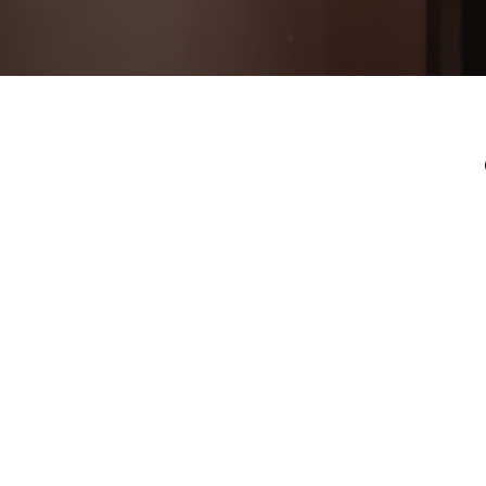
Рокка
Фрэйм
Альба
Дюна
Париж
Нео
Классик
Линия
Гладкие
и
скрытые
Планум
Про —
алюмини
кромка
Планум
Секрето
-
скрытые
двери
Дизайнер
Селект —
фрезеро
по
шпону