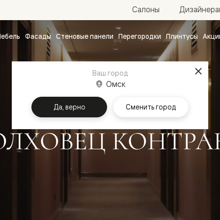
Салоны
Дизайнера
ебель
Фасады
Стеновые панели
Перегородки
Плинтусы
Акци
атные
ые
Ваш город
чные
Омск
Главная
Волховец контракт
Да, верно
Сменить город
ОЛХОВЕЦ КОНТРА
ванные