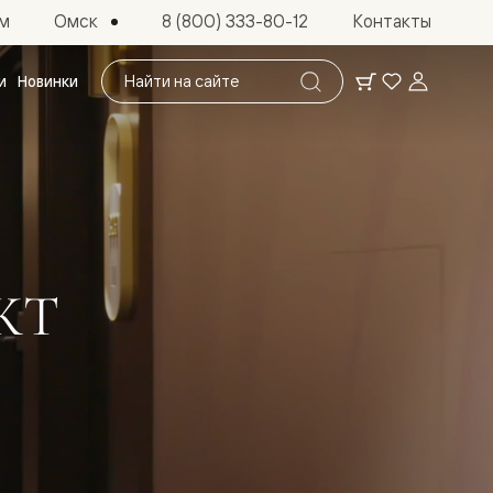
Омск
м
8 (800) 333-80-12
Контакты
Поиск
и
Новинки
по
сайту
КТ