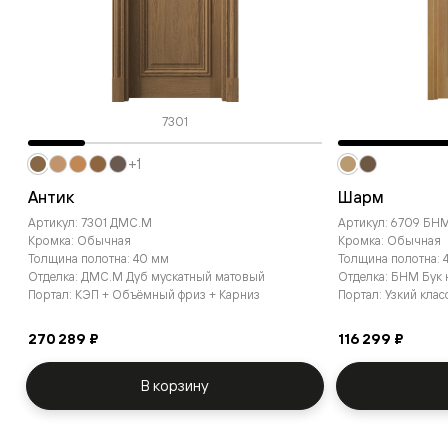
7301
+1
Антик
Шарм
Артикул: 7301 ДМС.М
Артикул: 6709 БН
Кромка: Обычная
Кромка: Обычная
Толщина полотна: 40 мм
Толщина полотна: 
Отделка: ДМС.М Дуб мускатный матовый
Отделка: БНМ Бук
Портал: КЭП + Объёмный фриз + Карниз
Портал: Узкий кла
270 289 ₽
116 299 ₽
В корзину