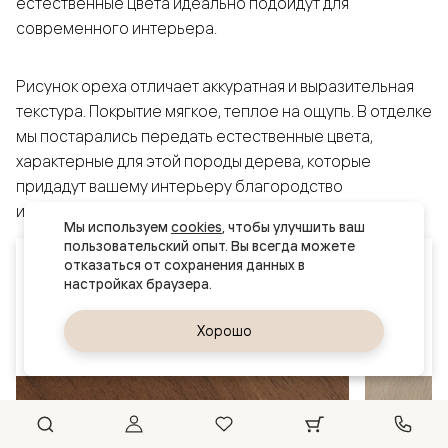
естественные цвета идеально подойдут для
современного интерьера.
Рисунок ореха отличает аккуратная и выразительная
текстура. Покрытие мягкое, теплое на ощупь. В отделке
мы постарались передать естественные цвета,
характерные для этой породы дерева, которые
придадут вашему интерьеру благородство
и выразительность.
Мы используем 
cookies
, чтобы улучшить ваш 
пользовательский опыт. Вы всегда можете 
Ваш город
отказаться от сохранения данных в 
Омск
Да, верно
Хорошо
Сменить город