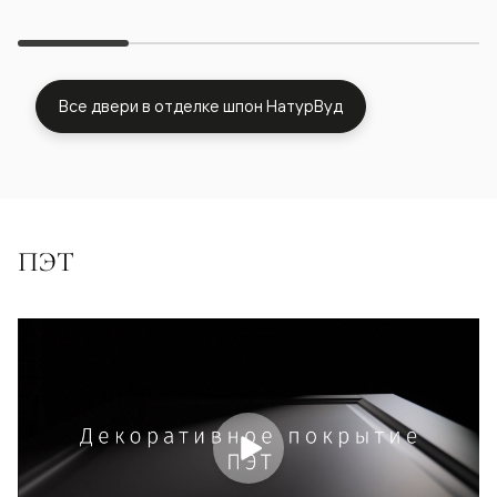
Все двери в отделке шпон НатурВуд
ПЭТ