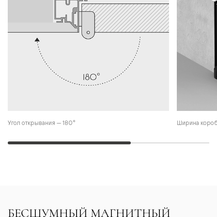
Угол открывания — 180°
Ширина коро
БЕСШУМНЫЙ МАГНИТНЫЙ