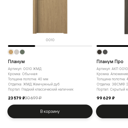
0010
Планум
Планум Про
Артикул: 0010 ЖМД
Артикул: АКП 00
Кромка: Обычная
Кромка: Алюминие
Толщина полотна: 40 мм
Толщина полотна: 
Отделка: ЖМД Жемчужный дуб
Отделка: ЭВСМФ Э
Портал: Гладкий классический наличник
Портал: Скрытый 
23 579 ₽
30 699 ₽
99 629 ₽
В корзину